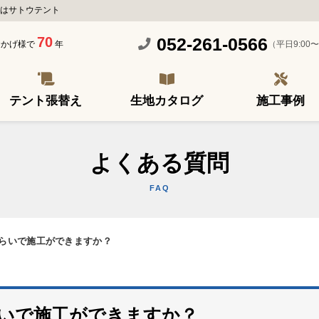
はサトウテント
70
052-261-0566
（平日9:00〜
おかげ様で
年
テント張替え
生地カタログ
施工事例
よくある質問
FAQ
らいで施工ができますか？
いで施工ができますか？