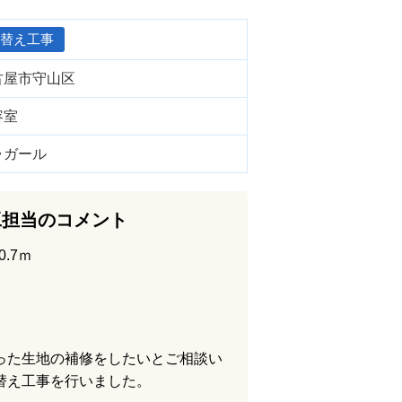
替え工事
古屋市守山区
容室
ャガール
工担当のコメント
.7ｍ
った生地の補修をしたいとご相談い
替え工事を行いました。