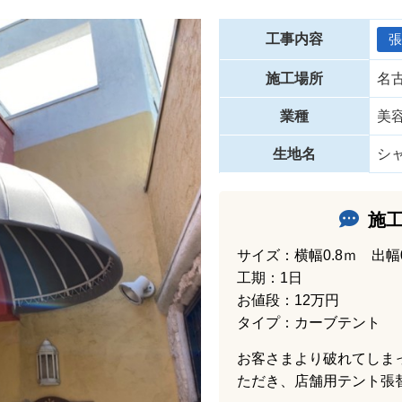
工事内容
張
施工場所
名
業種
美
生地名
シ
施
サイズ：横幅0.8ｍ 出幅0
工期：1日
お値段：12万円
タイプ：カーブテント
お客さまより破れてしま
ただき、店舗用テント張