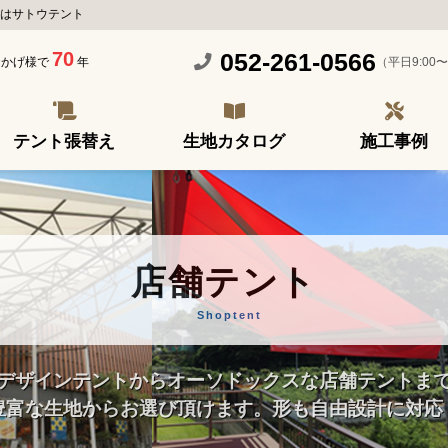
はサトウテント
70
052-261-0566
（平日9:00〜
おかげ様で
年
テント張替え
生地カタログ
施工事例
店舗テント
Shoptent
デザインテントからオーソドックスな店舗テントま
豊富な生地からお選び頂けます。形も自由設計に対応